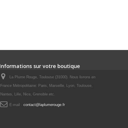
Informations sur votre boutique
La Plume Rouge, Toulouse (31000). Nous livrons en
France Métropolitaine: Paris, Marseille, Lyon, Toulouse,
Nantes, Lille, Nice, Grenoble etc.
E-mail :
contact@laplumerouge.fr