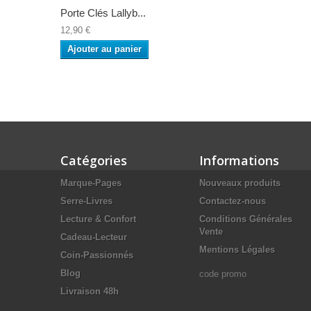
Porte Clés Lallyb...
12,90 €
Ajouter au panier
Catégories
Informations
Marque-Pages
Nouveaux produits
Serre-Livres
Contactez-nous
Lecture & Confort
Conditions Générales
Vente
Cadeau-Lecteur
Mentions Légales
Coin-Passionnés
Blog
code promo
Livraison 48h