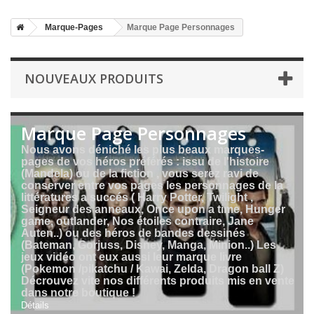
Marque-Pages
Marque Page Personnages
NOUVEAUX PRODUITS
Marque Page Personnages
Nous avons déniché les plus beaux marques-
pages de vos héros préférés : issu de l'histoire
(Mandela) ou de la fiction , vous serez ravi de
conserver entre vos pages les personnages de la
littératures a succés ( Harry Potter, Twilight ,
Seigneur des anneaux, Once upon a time, Hunger
game, outlander, Nos étoiles contraire, Jane
Auten..) ou des héros de bandes dessinés
(Bateman, Gorjuss, Disney, Manga, Minion..) Les
jeux vidéo ont eux aussi leur marque livre
(Pokemon /pikatchu / Kawai, Zelda, Dragon ball Z)
Décrouvez vite nos différents produits mis en vente
dans notre boutique !
Détails